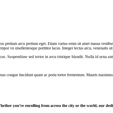
us pretium arcu pretium eget. Etiam varius enim sit amet massa vestibul
mpor vn nisellentesque porttitor lacus. Integer lectus arcu, venenatis sit
acus. Suspendisse sed tortor in arcu tristique blandit. Nulla id urna an
enas congue tincidunt quam ac porta tortor fermentum. Mauris maximus m
hether you’re enrolling from across the city or the world, our dedi