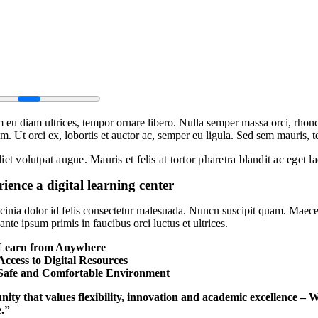
 eu diam ultrices, tempor ornare libero. Nulla semper massa orci, rhonc
m. Ut orci ex, lobortis et auctor ac, semper eu ligula. Sed sem mauris, te
et volutpat augue. Mauris et felis at tortor pharetra blandit ac eget l
ience a digital learning center
acinia dolor id felis consectetur malesuada. Nuncn suscipit quam. Maec
nte ipsum primis in faucibus orci luctus et ultrices.
Learn from Anywhere
Access to Digital Resources
Safe and Comfortable Environment
ty that values flexibility, innovation and academic excellence – W
e.”