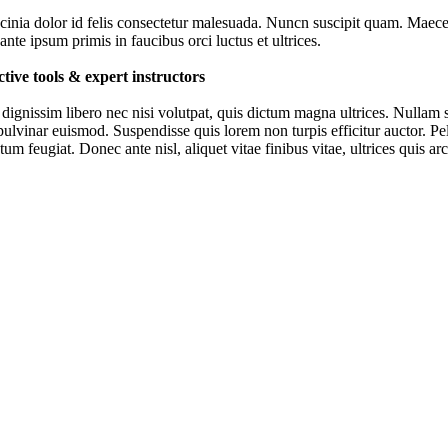
acinia dolor id felis consectetur malesuada. Nuncn suscipit quam. Maec
nte ipsum primis in faucibus orci luctus et ultrices.
ctive tools & expert instructors
ignissim libero nec nisi volutpat, quis dictum magna ultrices. Nullam sed
pulvinar euismod. Suspendisse quis lorem non turpis efficitur auctor. Pel
um feugiat. Donec ante nisl, aliquet vitae finibus vitae, ultrices quis a