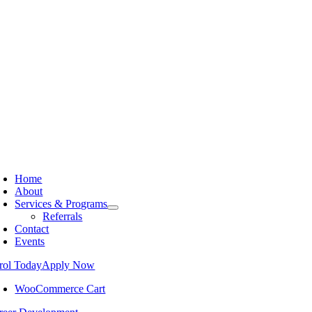
Home
About
Services & Programs
Referrals
Contact
Events
rol Today
Apply Now
WooCommerce Cart