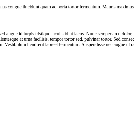
enas congue tincidunt quam ac porta tortor fermentum. Mauris maximus m
 augue id turpis tristique iaculis id ut lacus. Nunc semper arcu dolor, l
lentesque at urna facilisis, tempor tortor sed, pulvinar tortor. Sed cons
rcu. Vestibulum hendrerit laoreet fermentum. Suspendisse nec augue ut od