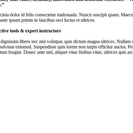
e.”
acinia dolor id felis consectetur malesuada. Nuncn suscipit quam. Maec
nte ipsum primis in faucibus orci luctus et ultrices.
ctive tools & expert instructors
ignissim libero nec nisi volutpat, quis dictum magna ultrices. Nullam sed
pulvinar euismod. Suspendisse quis lorem non turpis efficitur auctor. Pel
um feugiat. Donec ante nisl, aliquet vitae finibus vitae, ultrices quis a