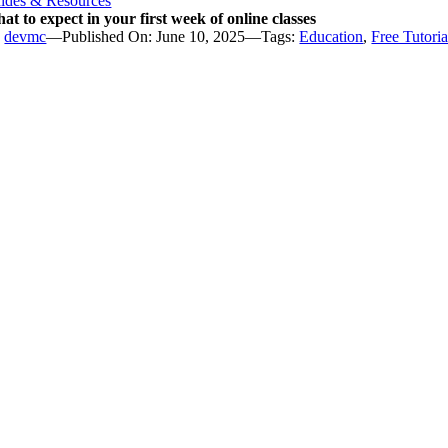
ides & Resources
at to expect in your first week of online classes
y
devmc
—
Published On: June 10, 2025
—
Tags:
Education
,
Free Tutoria