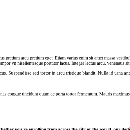
us pretium arcu pretium eget. Etiam varius enim sit amet massa vestibul
mpor vn nisellentesque porttitor lacus. Integer lectus arcu, venenatis sit
acus. Suspendisse sed tortor in arcu tristique blandit. Nulla id urna an
enas congue tincidunt quam ac porta tortor fermentum. Mauris maximus m
hether you’re enrolling from across the city or the world, our dedi