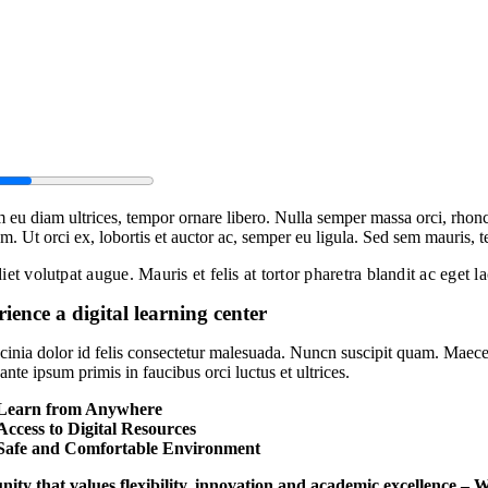
 eu diam ultrices, tempor ornare libero. Nulla semper massa orci, rhonc
m. Ut orci ex, lobortis et auctor ac, semper eu ligula. Sed sem mauris, te
et volutpat augue. Mauris et felis at tortor pharetra blandit ac eget l
ience a digital learning center
acinia dolor id felis consectetur malesuada. Nuncn suscipit quam. Maec
nte ipsum primis in faucibus orci luctus et ultrices.
Learn from Anywhere
Access to Digital Resources
Safe and Comfortable Environment
ty that values flexibility, innovation and academic excellence – W