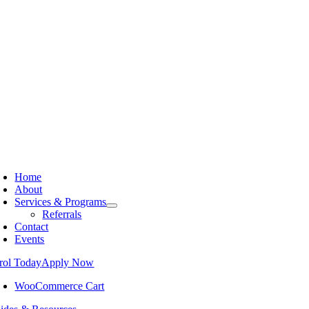
Home
About
Services & Programs
Referrals
Contact
Events
rol Today
Apply Now
WooCommerce Cart