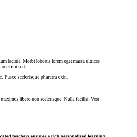
um lacinia. Morbi lobortis lorem eget massa ultrices
 amet dui sed.
te. Fusce scelerisque pharetra exin.
aximus libero non scelerisque. Nulla facilisi. Vest
cated teachers ensures a rich personalized learning