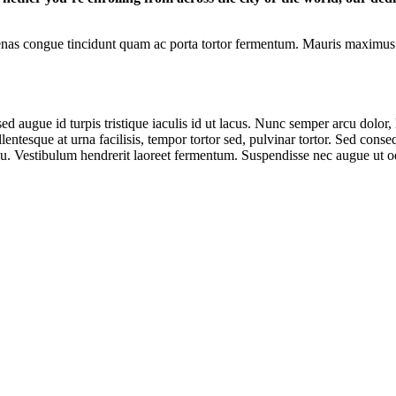
enas congue tincidunt quam ac porta tortor fermentum. Mauris maximus m
 augue id turpis tristique iaculis id ut lacus. Nunc semper arcu dolor, l
lentesque at urna facilisis, tempor tortor sed, pulvinar tortor. Sed cons
rcu. Vestibulum hendrerit laoreet fermentum. Suspendisse nec augue ut od